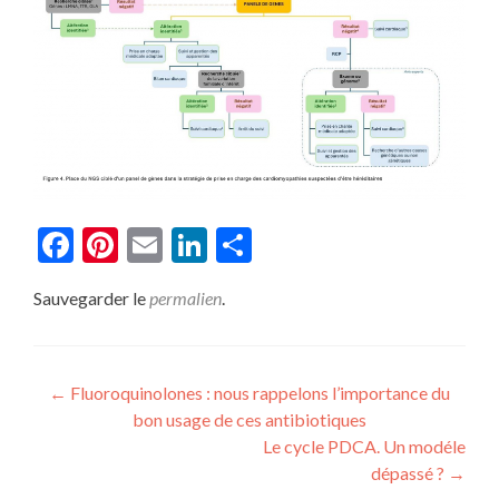
Facebook
Pinterest
Email
LinkedIn
Partager
Sauvegarder le
permalien
.
Navigation
←
Fluoroquinolones : nous rappelons l’importance du
bon usage de ces antibiotiques
de
Le cycle PDCA. Un modéle
l’article
dépassé ?
→