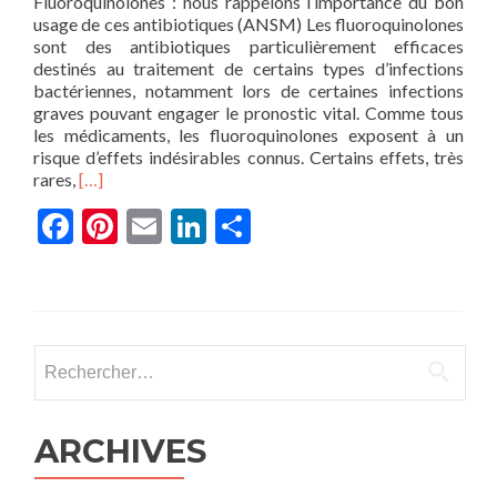
Fluoroquinolones : nous rappelons l’importance du bon
usage de ces antibiotiques (ANSM) Les fluoroquinolones
sont des antibiotiques particulièrement efficaces
destinés au traitement de certains types d’infections
bactériennes, notamment lors de certaines infections
graves pouvant engager le pronostic vital. Comme tous
les médicaments, les fluoroquinolones exposent à un
risque d’effets indésirables connus. Certains effets, très
En
rares,
[…]
savoir
Facebook
Pinterest
Email
LinkedIn
Partager
plus
surFluoroquinolones
:
nous
rappelons
l’importance
du
Rechercher :
bon
usage
de
ARCHIVES
ces
antibiotiques