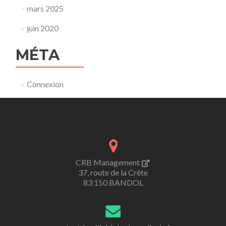
mars 2025
juin 2020
MÉTA
Connexion
CRB Management
37, route de la Crête
83 150 BANDOL