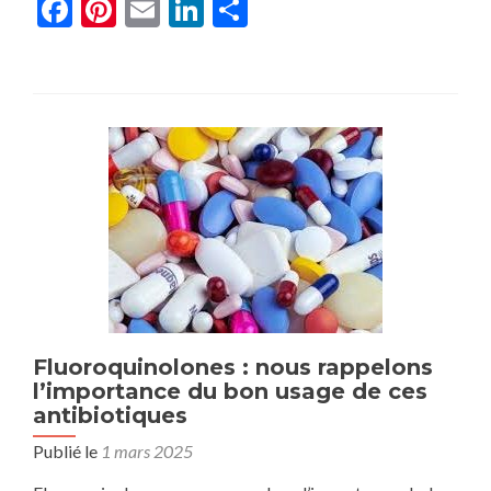
Facebook
Pinterest
Email
LinkedIn
Partager
plus
surSéquençage
haut
débit
ciblé
des
panels
de
gènes
dans
le
diagnostic
des
cardiomyopathies
héréditaires
–
rapport
Fluoroquinolones : nous rappelons
d’évaluation
l’importance du bon usage de ces
(HAS)
antibiotiques
Publié le
1 mars 2025