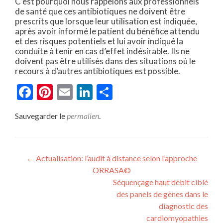
C’est pourquoi nous rappelons aux professionnels
de santé que ces antibiotiques ne doivent être
prescrits que lorsque leur utilisation est indiquée,
après avoir informé le patient du bénéfice attendu
et des risques potentiels et lui avoir indiqué la
conduite à tenir en cas d’effet indésirable. Ils ne
doivent pas être utilisés dans des situations où le
recours à d’autres antibiotiques est possible.
Facebook
Pinterest
Email
LinkedIn
Partager
Sauvegarder le
permalien
.
Navigation
←
Actualisation: l’audit à distance selon l’approche
ORRASA©
de
Séquençage haut débit ciblé
l’article
des panels de gènes dans le
diagnostic des
cardiomyopathies